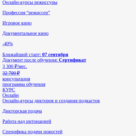
Онлайн-курсы режиссуры
Профессия “режиссер”
Игровое кино
Документальное кино
-40%
Ближайший старт:
07 сентября
Документ после обучения:
Сертификат
3 300
₽/мес.
32 700 ₽
консультация
программа обучения
КУРС
Онлайн
Онлайн-курсы дикторов и создания подкастов
Дикторская подача
Работа над интонацией
Специфика подачи новостей