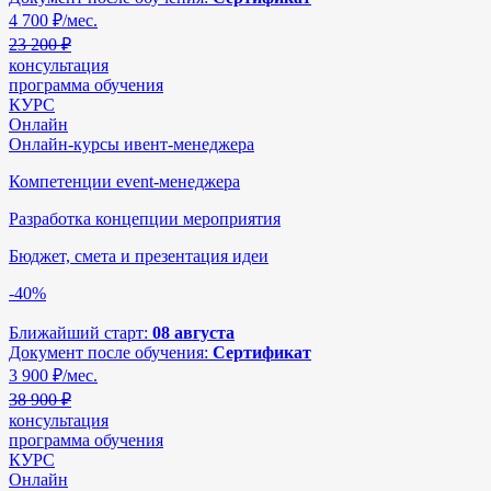
4 700
₽/мес.
23 200 ₽
консультация
программа обучения
КУРС
Онлайн
Онлайн-курсы ивент-менеджера
Компетенции event-менеджера
Разработка концепции мероприятия
Бюджет, смета и презентация идеи
-40%
Ближайший старт:
08 августа
Документ после обучения:
Сертификат
3 900
₽/мес.
38 900 ₽
консультация
программа обучения
КУРС
Онлайн