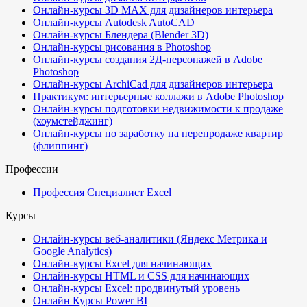
Онлайн-курсы 3D MAX для дизайнеров интерьера
Онлайн-курсы Autodesk AutoCAD
Онлайн-курсы Блендера (Blender 3D)
Онлайн-курсы рисования в Photoshop
Онлайн-курсы создания 2Д-персонажей в Adobe
Photoshop
Онлайн-курсы ArchiCad для дизайнеров интерьера
Практикум: интерьерные коллажи в Adobe Photoshop
Онлайн-курсы подготовки недвижимости к продаже
(хоумстейджинг)
Онлайн-курсы по заработку на перепродаже квартир
(флиппинг)
Профессии
Профессия Специалист Excel
Курсы
Онлайн-курсы веб-аналитики (Яндекс Метрика и
Google Analytics)
Онлайн-курсы Excel для начинающих
Онлайн-курсы HTML и CSS для начинающих
Онлайн-курсы Excel: продвинутый уровень
Онлайн Курсы Power BI