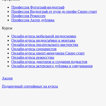
Профессия Фотограф-видеограф
Профессия Видеограф от нуля до профи
Скоро старт
Профессия Режиссер
Профессия Актер дубляжа
Курсы
Онлайн-курсы мобильной видеосъемки
Онлайн-курсы видеосъёмки и монтажа
Онлайн-курсы писательского мастерства
Онлайн-курсы сценаристов
Онлайн-курсы ивент-менеджера
Скоро старт
Онлайн-курсы режиссуры
Онлайн-курсы дикторов и создания подкастов
Онлайн-курсы актерского дубляжа и озвучивания
Акция
Подарочный сертификат на курсы