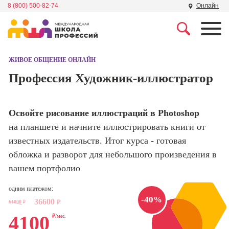
8 (800) 500-82-74
Онлайн
Профессии
Школа маркетинга и
рекламы
ЖИВОЕ ОБЩЕНИЕ ОНЛАЙН
Профессия
Специалист по
Профессия Художник-иллюстратор
Школа дизайна
поисковой
оптимизации
сайтов (seo-
Школа нейросетей и
Освойте рисование иллюстраций в Photoshop
продвижение
программирования
сайтов)
на планшете и начните иллюстрировать книги от
известных издательств. Итог курса - готовая
Школа психологии
Профессия
обложка и разворот для небольшого произведения в
Интернет-
маркетолог
вашем портфолио
Школа актерского
мастерства
Профессия
одним платежом:
Менеджер по
-40%
36600
61000
₽
маркетингу в
₽
Школа бизнеса и
социальных
4100
₽/мес.
управления
сетях (SMM-