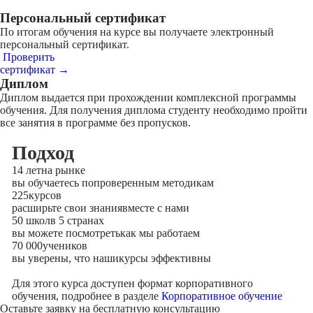
Персональный сертификат
По итогам обучения на курсе вы получаете электронный
персональный сертификат.
Проверить
сертификат →
Диплом
Диплом выдается при прохождении комплексной программы
обучения. Для получения диплома студенту необходимо пройти
все занятия в программе без пропусков.
Подход
14 лет
на рынке
вы обучаетесь по
проверенным методикам
225
курсов
расширьте свои знания
вместе с нами
50 школ
в 5 странах
вы можете посмотреть
как мы работаем
70 000
учеников
вы уверены, что наши
курсы эффективны
Для этого курса доступен формат корпоративного
обучения, подробнее в разделе
Корпоративное обучение
Оставьте заявку на
бесплатную консультацию