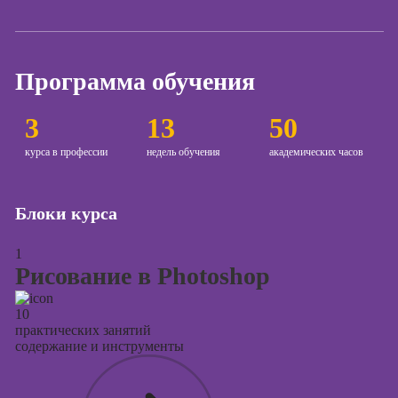
сайтов на Tilda
Онлайн-курсы
контекстной
Программа обучения
рекламы
Онлайн-курсы
3
13
50
продвижения в
социальных
курса в профессии
недель обучения
академических часов
сетях
Онлайн-курсы
Блоки курса
таргетированной
рекламы
1
Онлайн-курсы
Рисование в Photoshop
продюсирования
проектов
10
практических занятий
Онлайн-курсы
содержание и инструменты
создания
презентаций в
PowerPoint