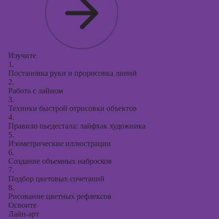
Онлайн-курсы по
поисковой
оптимизации
сайтов (seo-
продвижение
Изучите
сайтов)
1.
Постановка руки и прорисовка линий
2.
Работа с лайном
3.
Техники быстрой отрисовки объектов
4.
Правило пьедестала: лайфхак художника
5.
Изометрические иллюстрации
6.
Создание объемных набросков
7.
Подбор цветовых сочетаний
8.
Рисование цветных рефлексов
Освоите
Лайн-арт