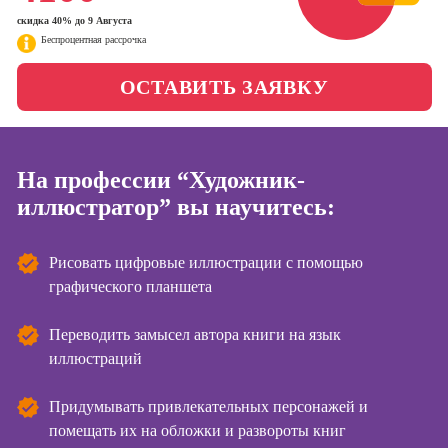
менеджер)
Скоро
скидка 40% до 9 Августа
Фотошкола
старт
Беспроцентная рассрочка
Профессия
Школа медиа
ОСТАВИТЬ ЗАЯВКУ
Специалист по
таргетингу
Скоро
старт
На профессии “Художник-
иллюстратор” вы научитесь:
Курсы
Онлайн-курсы
Рисовать цифровые иллюстрации с помощью
копирайтинга
графического планшета
Онлайн-курсы
создания
Переводить замысел автора книги на язык
контента
Скоро
иллюстраций
старт
Онлайн-курсы
Придумывать привлекательных персонажей и
создания и
помещать их на обложки и развороты книг
продвижения