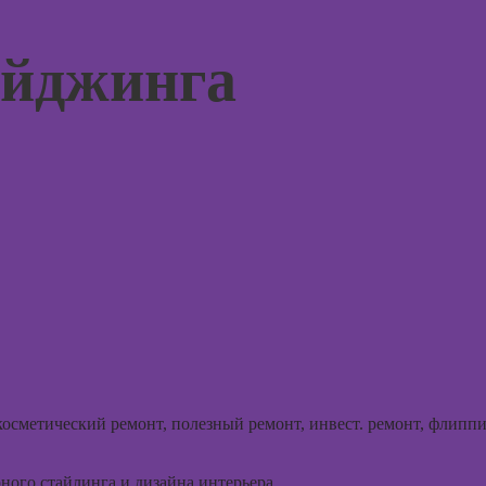
созданию игр
тной
Профе
ы
Профессия 2D-
ейджинга
психол
Художник
-курсы
старт
жения в
Профессия
ьных
Ландшафтный
дизайнер
Курс
-курсы
Профессия
рованной
Дизайнер
Онлайн
ы
интерьера
коучин
-курсы
Профессия 3Д-
Онлайн
ирования
визуализатор
психол
в
интерьера
начин
-курсы
Онлайн
я
психол
аций в
Курсы
отнош
int
осметический ремонт, полезный ремонт, инвест. ремонт, флиппи
Практи
Онлайн-курсы
курсы по
онлайн
ИИ-дизайна:
ой
ного стайлинга и дизайна интерьера