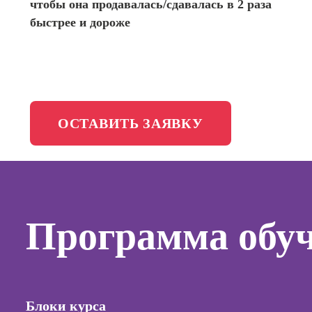
чтобы она продавалась/сдавалась в 2 раза
менедж
Школа медиа
быстрее и дороже
Профес
Специал
таргети
Курсы
ОСТАВИТЬ ЗАЯВКУ
Онлайн
копирай
Онлайн
создани
контент
Программа обу
Онлайн
создани
продви
сайтов н
Блоки курса
Онлайн