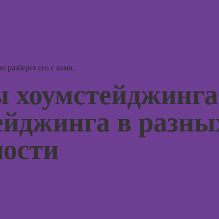
Онлайн
Онлайн-курсы
детско
создания 2Д-
нейроп
персонажей в
и псих
Adobe
Photoshop
Онлайн
работе
Онлайн-курсы
 разберет его с вами.
и пани
ArchiCad для
атака
 хоумстейджинга
дизайнеров
старт
интерьера
Онлайн
ейджинга в разны
Практикум:
когнит
интерьерные
поведе
коллажи в
мости
терапи
Adobe
Photoshop
Онлайн
свобод
Онлайн-курсы
рисова
подготовки
недвижимости к
Онлайн
продаже
профа
(хоумстейджинг)