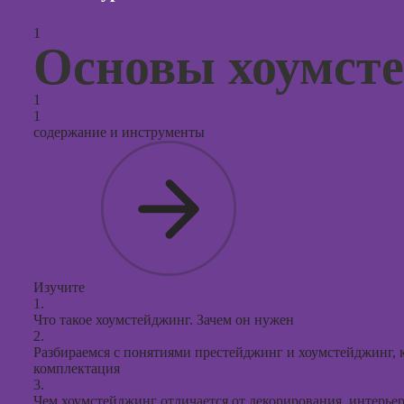
контекс
реклам
1
Основы хоумст
Онлайн
продви
1
социал
1
сетях
содержание и инструменты
Онлайн
таргети
реклам
Онлайн
продюс
проекто
Изучите
Онлайн
1.
создани
Что такое хоумстейджинг. Зачем он нужен
презент
2.
PowerPo
Разбираемся с понятиями престейджинг и хоумстейджинг, к
комплектация
Онлайн-
3.
поисков
Чем хоумстейджинг отличается от декорирования, интерьер