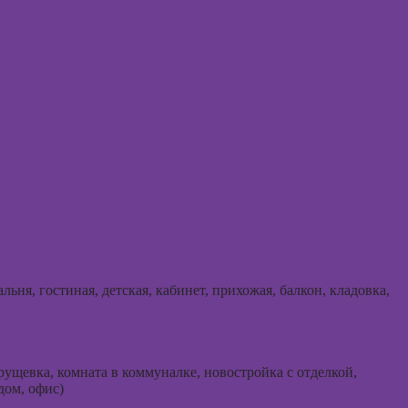
Онлайн
Онлайн-курсы
телесн
по заработку на
ориент
перепродаже
терапи
квартир
(флиппинг)
Онлайн
психос
ьня, гостиная, детская, кабинет, прихожая, балкон, кладовка,
ущевка, комната в коммуналке, новостройка с отделкой,
дом, офис)