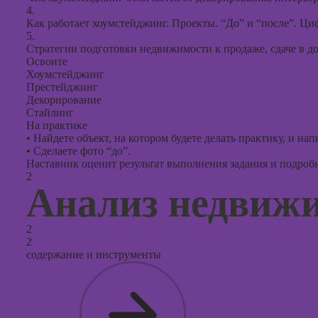
оптими
4.
сайтов (
Как работает хоумстейджинг. Проекты. “До” и “после”. Ц
продви
5.
сайтов)
Стратегии подготовки недвижимости к продаже, сдаче в до
Освоите
Хоумстейджинг
Престейджинг
Декорирование
Стайлинг
На практике
•
Найдете объект, на котором будете делать практику, и на
•
Сделаете фото “до”.
Наставник оценит результат выполнения задания и подробно
2
Анализ недвиж
2
2
содержание и инструменты