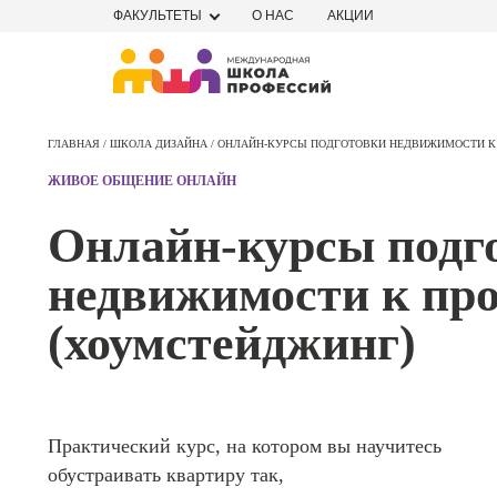
ФАКУЛЬТЕТЫ
О НАС
АКЦИИ
Профе
Школа маркетинга и рекламы
Профес
ГЛАВНАЯ /
ШКОЛА ДИЗАЙНА /
ОНЛАЙН-КУРСЫ ПОДГОТОВКИ НЕДВИЖИМОСТИ К
Школа дизайна
Специал
ЖИВОЕ ОБЩЕНИЕ ОНЛАЙН
поисков
Школа нейросетей и
оптими
Онлайн-курсы подг
сайтов (
программирования
продви
недвижимости к пр
сайтов)
Школа психологии
Профес
(хоумстейджинг)
Интерне
Школа актерского мастерства
маркето
Профес
Школа бизнеса и управления
Менедж
Практический курс, на котором вы научитесь
маркети
Фотошкола
социал
обустраивать квартиру так,
сетях (