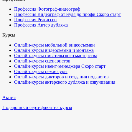
Профессия Фотограф-видеограф
Профессия Видеограф от нуля до профи
Скоро старт
Профессия Режиссер
Профессия Актер дубляжа
Курсы
Онлайн-курсы мобильной видеосъемки
Онлайн-курсы видеосъёмки и монтажа
Онлайн-курсы писательского мастерства
Онлайн-курсы сценаристов
Онлайн-курсы ивент-менеджера
Скоро старт
Онлайн-курсы режиссуры
Онлайн-курсы дикторов и создания подкастов
Онлайн-курсы актерского дубляжа и озвучивания
Акция
Подарочный сертификат на курсы