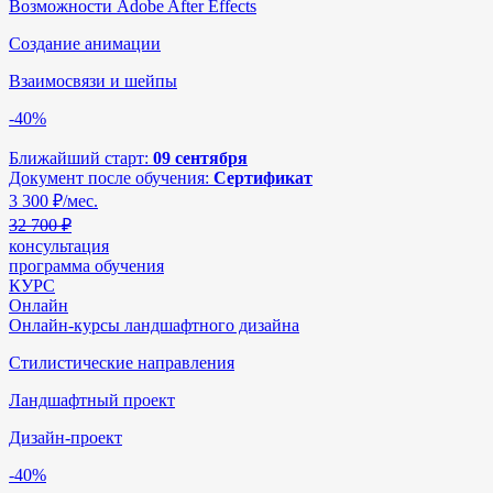
Возможности Adobe After Effects
Создание анимации
Взаимосвязи и шейпы
-40%
Ближайший старт:
09 сентября
Документ после обучения:
Сертификат
3 300
₽/мес.
32 700 ₽
консультация
программа обучения
КУРС
Онлайн
Онлайн-курсы ландшафтного дизайна
Стилистические направления
Ландшафтный проект
Дизайн-проект
-40%