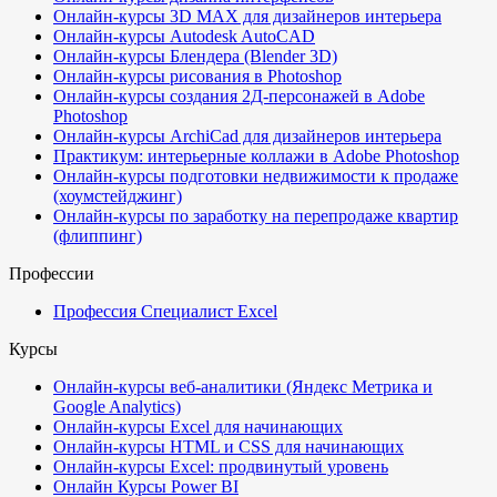
Онлайн-курсы 3D MAX для дизайнеров интерьера
Онлайн-курсы Autodesk AutoCAD
Онлайн-курсы Блендера (Blender 3D)
Онлайн-курсы рисования в Photoshop
Онлайн-курсы создания 2Д-персонажей в Adobe
Photoshop
Онлайн-курсы ArchiCad для дизайнеров интерьера
Практикум: интерьерные коллажи в Adobe Photoshop
Онлайн-курсы подготовки недвижимости к продаже
(хоумстейджинг)
Онлайн-курсы по заработку на перепродаже квартир
(флиппинг)
Профессии
Профессия Специалист Excel
Курсы
Онлайн-курсы веб-аналитики (Яндекс Метрика и
Google Analytics)
Онлайн-курсы Excel для начинающих
Онлайн-курсы HTML и CSS для начинающих
Онлайн-курсы Excel: продвинутый уровень
Онлайн Курсы Power BI