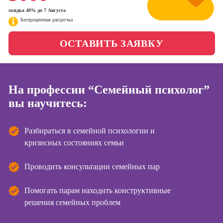
менеджер)
скидка 40% до 7 Августа
Фотошкола
Беспроцентная рассрочка
Профессия
Специалист по
Школа медиа
ОСТАВИТЬ ЗАЯВКУ
таргетингу
Курсы
На профессии “Семейный психолог”
вы научитесь:
Онлайн-курсы
копирайтинга
Разбираться в семейной психологии и
Онлайн-курсы
создания
кризисных состояниях семьи
контента
Проводить консультации семейных пар
Онлайн-курсы
создания и
продвижения
Помогать парам находить конструктивные
сайтов на Tilda
решения семейных проблем
Онлайн-курсы