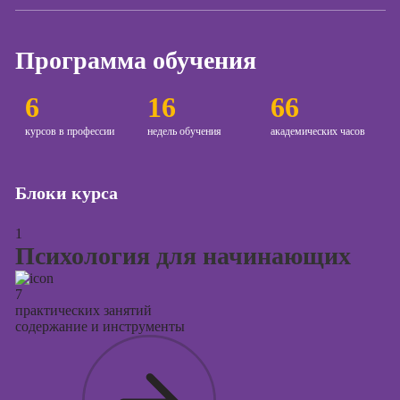
контекстной
рекламы
Программа обучения
Онлайн-курсы
продвижения в
социальных
6
16
66
сетях
курсов в профессии
недель обучения
академических часов
Онлайн-курсы
таргетированной
рекламы
Блоки курса
Онлайн-курсы
продюсирования
1
проектов
Психология для начинающих
Скоро
старт
7
Онлайн-курсы
практических занятий
создания
содержание и инструменты
презентаций в
PowerPoint
Онлайн-курсы по