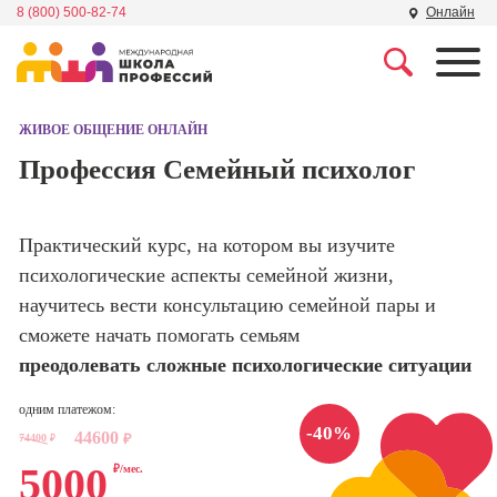
8 (800) 500-82-74
Онлайн
Профессии
Школа маркетинга и
рекламы
ЖИВОЕ ОБЩЕНИЕ ОНЛАЙН
Профессия
Специалист по
Профессия Семейный психолог
Школа дизайна
поисковой
оптимизации
сайтов (seo-
Школа нейросетей и
Практический курс, на котором вы изучите
продвижение
программирования
сайтов)
психологические аспекты семейной жизни,
научитесь вести консультацию семейной пары и
Школа психологии
Профессия
сможете начать помогать семьям
Интернет-
маркетолог
преодолевать сложные психологические ситуации
Школа актерского
мастерства
Профессия
одним платежом:
Менеджер по
-40%
44600
74400
₽
маркетингу в
₽
Школа бизнеса и
социальных
5000
₽/мес.
управления
сетях (SMM-