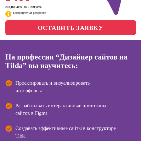
менеджер)
Скоро
скидка 40% до 9 Августа
Фотошкола
старт
Беспроцентная рассрочка
Профессия
Школа медиа
ОСТАВИТЬ ЗАЯВКУ
Специалист по
таргетингу
Скоро
старт
На профессии “Дизайнер сайтов на
Tilda” вы научитесь:
Курсы
Онлайн-курсы
Проектировать и визуализировать
копирайтинга
интерфейсы
Онлайн-курсы
создания
Разрабатывать интерактивные прототипы
контента
Скоро
сайтов в Figma
старт
Онлайн-курсы
Создавать эффективные сайты в конструкторе
создания и
Tilda
продвижения