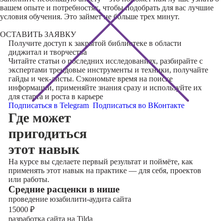
вашем опыте и потребностях, чтобы подобрать для вас лучшие
условия обучения. Это займет не больше трех минут.
ОСТАВИТЬ ЗАЯВКУ
Получите доступ к
закрытой библиотеке
в области
диджитал и творчества
Читайте статьи о последних исследованиях, разбирайте с
экспертами трендовые инструменты и техники, получайте
гайды и чек-листы. Сэкономьте время на поиске
информации, применяйте знания сразу и используйте их
для старта и роста в карьере
Подписаться в Telegram
Подписаться во ВКонтакте
Где может
пригодиться
этот навык
На курсе вы сделаете первый результат и поймёте, как
применять этот навык на практике — для себя, проектов
или работы.
Cредние расценки в нише
проведение юзабилити-аудита сайта
15000
₽
разработка сайта на Tilda