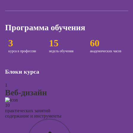
сайтов на Tilda
Онлайн-курсы
контекстной
Программа обучения
рекламы
Онлайн-курсы
3
15
60
продвижения в
социальных
курса в профессии
недель обучения
академических часов
сетях
Онлайн-курсы
Блоки курса
таргетированной
рекламы
1
Онлайн-курсы
Веб-дизайн
продюсирования
проектов
10
практических занятий
Онлайн-курсы
содержание и инструменты
создания
презентаций в
PowerPoint