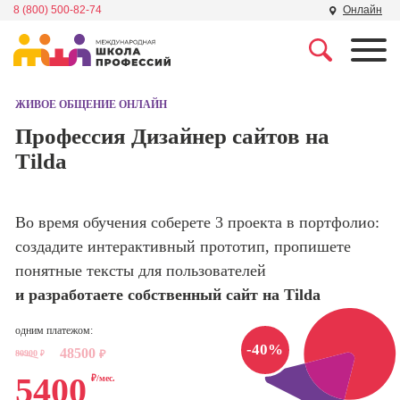
8 (800) 500-82-74
Онлайн
Профессии
Школа маркетинга и
рекламы
ЖИВОЕ ОБЩЕНИЕ ОНЛАЙН
Профессия
Специалист по
Профессия Дизайнер сайтов на
Школа дизайна
поисковой
Tilda
оптимизации
сайтов (seo-
Школа нейросетей и
продвижение
программирования
сайтов)
Во время обучения соберете 3 проекта в портфолио:
создадите интерактивный прототип, пропишете
Школа психологии
Профессия
понятные тексты для пользователей
Интернет-
маркетолог
и разработаете собственный сайт на Tilda
Школа актерского
мастерства
Профессия
одним платежом:
Менеджер по
-40%
48500
маркетингу в
80900
₽
₽
Школа бизнеса и
социальных
5400
₽/мес.
управления
сетях (SMM-