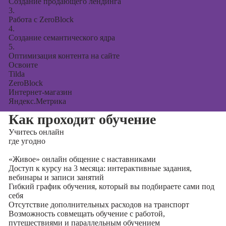
Создание продающего лендинга
3.
Работа с ZeroBlock
4.
Создание семантического ядра
5.
Оптимизация контента на сайте
Освоите
Tilda
ZeroBlock
Интернет-магазин
Яндекс.Метрика
Как проходит обучение
Учитесь
онлайн
где угодно
«Живое» онлайн общение с наставниками
Доступ к курсу на 3 месяца: интерактивные задания,
вебинары и записи занятий
Гибкий график обучения, который вы подбираете сами под
себя
Отсутствие дополнительных расходов на транспорт
Возможность совмещать обучение с работой,
путешествиями и параллельным обучением