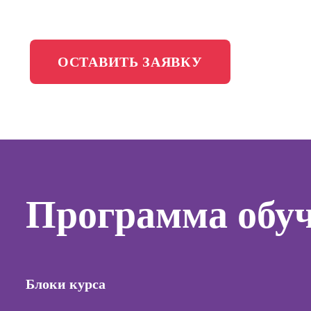
менедж
Школа медиа
Профес
Специал
ОСТАВИТЬ ЗАЯВКУ
таргети
Курсы
Онлайн
копирай
Онлайн
Программа обу
создани
контент
Онлайн
создани
продви
Блоки курса
сайтов н
Онлайн