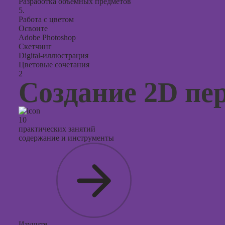
Разработка объемных предметов
поисков
5.
оптими
Работа с цветом
сайтов (
Освоите
продви
Adobe Photoshop
сайтов)
Скетчинг
Digital-иллюстрация
Цветовые сочетания
2
Создание 2D пе
10
практических занятий
содержание и инструменты
Изучите