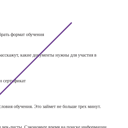
сихологии
окоррекции
-курсы по
 с тревогой
ческими
обрать формат обучения
и
-курсы
ивно-
расскажут, какие документы нужны для участия в
нческой
и
-курсы
ного
н сертификат
ния
-курсы
йлинга
ловия обучения. Это займет не больше трех минут.
-курсы
о-
ированной
и чек-листы. Сэкономьте время на поиске информации,