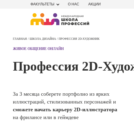
ФАКУЛЬТЕТЫ
О НАС
АКЦИИ
Профе
Школа маркетинга и рекламы
Профес
ГЛАВНАЯ /
ШКОЛА ДИЗАЙНА /
ПРОФЕССИЯ 2D-ХУДОЖНИК
Школа дизайна
Специал
ЖИВОЕ ОБЩЕНИЕ ОНЛАЙН
поисков
Школа нейросетей и
оптими
Профессия 2D-Худо
сайтов (
программирования
продви
сайтов)
Школа психологии
Профес
Интерне
За 3 месяца соберете портфолио из ярких
Школа актерского мастерства
маркето
иллюстраций, стилизованных персонажей и
Профес
Школа бизнеса и управления
сможете начать карьеру 2D-иллюстратора
Менедж
на фрилансе или в геймдеве
маркети
Фотошкола
социал
сетях (