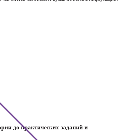
и
-курсы
оматики
ории до практических заданий и