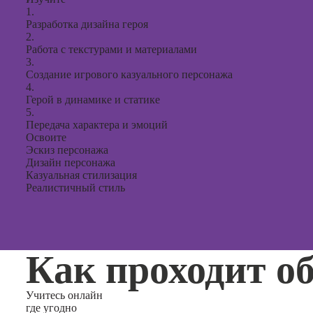
1.
Разработка дизайна героя
2.
Работа с текстурами и материалами
3.
Создание игрового казуального персонажа
4.
Герой в динамике и статике
5.
Передача характера и эмоций
Освоите
Эскиз персонажа
Дизайн персонажа
Казуальная стилизация
Реалистичный стиль
Как проходит о
Учитесь
онлайн
где угодно