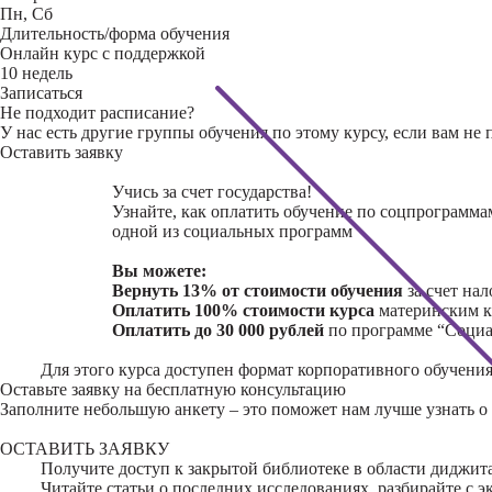
Пн, Сб
Длительность/форма обучения
Онлайн курс с поддержкой
10 недель
Записаться
Не подходит расписание?
У нас есть другие группы обучения по этому курсу, если вам не
Оставить заявку
Учись за счет государства!
Узнайте, как оплатить обучение по соцпрограмма
одной из социальных программ
Вы можете:
Вернуть 13% от стоимости обучения
за счет нал
Оплатить 100% стоимости курса
материнским к
Оплатить до 30 000 рублей
по программе “Социа
Для этого курса доступен формат корпоративного обучения
Оставьте заявку на
бесплатную консультацию
Заполните небольшую анкету – это поможет нам лучше узнать о 
ОСТАВИТЬ ЗАЯВКУ
Получите доступ к
закрытой библиотеке
в области диджита
Читайте статьи о последних исследованиях, разбирайте с 