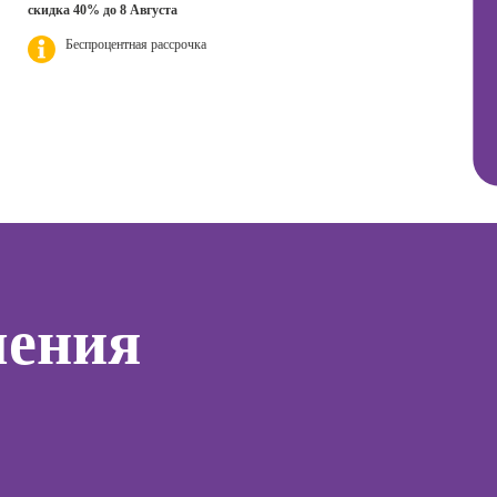
анимационной
Онлайн
скидка 40% до 8 Августа
ер)
HTML и CSS для
графики
эффек
начинающих
Беспроцентная рассрочка
(Моушн-
комму
сия
дизайнер)
ист по
Онлайн-курсы
Профе
нгу
Excel:
Профессия
Психол
продвинутый
Дизайнер
уровень
Профе
сайтов на Tilda
Корпо
Онлайн Курсы
Профессия
психол
Power BI
Коммерческий
-курсы
Профе
диджитал-
Онлайн-курсы
тинга
Семей
иллюстратор
системного
психол
администратора
-курсы
Профессия
чения
я
Профе
Специалист по
Онлайн-курсы ИИ-
а
Игропр
подготовке
программирования
недвижимости к
(вайб-кодинг)
-курсы
Профес
продаже
я и
терапе
(хоумстейджер)
Онлайн-курсы
жения
нейросетей для
Профе
а Tilda
Профессия 3Д-
офиса
Детски
художник по
-курсы