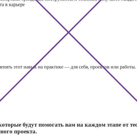
терапи
та в карьере
Онлайн-курсы
по заработку на
Онлайн
перепродаже
психос
квартир
(флиппинг)
менять этот навык на практике — для себя, проектов или работы.
оторые будут помогать вам на каждом этапе от те
ного проекта.