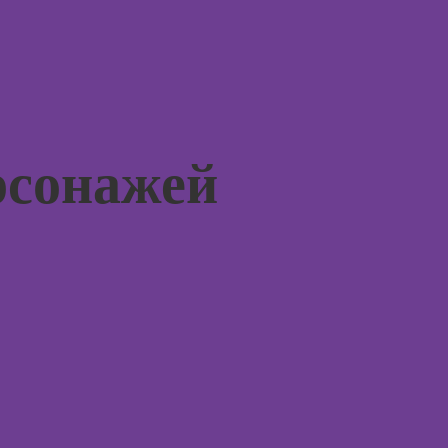
нейросети для
ой
людьм
работы и
зации
творчества
seo-
Онлайн
жение
практи
Онлайн-курсы
психол
веб-дизайна
совре
для
подхо
начинающих
рсонажей
Онлайн
Онлайн-курсы
психол
Photoshop
консул
Онлайн-курсы
Adobe Illustrator
(Иллюстратор)
Курс
Онлайн
практи
Курсы
психод
Онлайн-курсы
Онлайн
графического
игроте
дизайна
психол