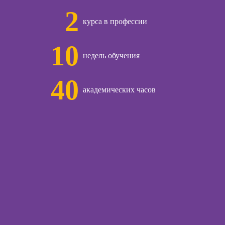
Онлайн-курсы
ссия КПТ-
2
управляющего
ог
курса в профессии
рестораном
10
ы
недель обучения
Курсы
-курсы
40
Онлайн-курсы
га
академических часов
менеджера
Wildberries
-курсы
огии для
Онлайн-курсы
ающих
менеджера Ozon
-курсы
Онлайн-курсы
огии
управления
ений
отделом продаж
ческий
Онлайн-курсы
-курс НЛП
диспетчера-
логиста
-курсы
я с