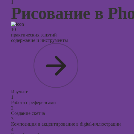
1
контекс
Рисование в Pho
реклам
Онлайн
продви
10
социал
практических занятий
сетях
содержание и инструменты
Онлайн
таргети
реклам
Онлайн
продюс
проект
старт
Изучите
1.
Онлайн
Работа с референсами
создани
2.
Создание скетча
презент
3.
PowerPo
Композиция и акцентирование в digital-иллюстрации
4.
Онлайн-