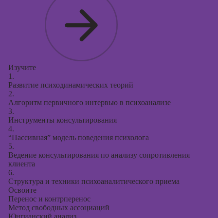
контекстной
рекламы
Онлайн-курсы
продвижения в
социальных
сетях
Изучите
1.
Онлайн-курсы
Развитие психодинамических теорий
таргетированной
2.
рекламы
Алгоритм первичного интервью в психоанализе
3.
Онлайн-курсы
Инструменты консультирования
продюсирования
4.
проектов
Скоро
“Пассивная” модель поведения психолога
старт
5.
Ведение консультирования по анализу сопротивления
Онлайн-курсы
клиента
создания
6.
Структура и техники психоаналитического приема
презентаций в
Освоите
PowerPoint
Перенос и контрперенос
Метод свободных ассоциаций
Онлайн-курсы по
Юнгианский анализ