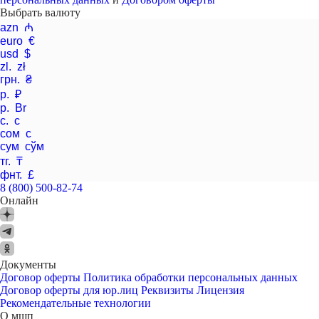
Выбрать валюту
azn ₼
euro €
usd $
zl. zł
грн. ₴
р. ₽
р. Br
с. с
сом с
сум сўм
тг. ₸
фнт. £
8 (800) 500-82-74
Онлайн
Документы
Договор оферты
Политика обработки персональных данных
Договор оферты для юр.лиц
Реквизиты
Лицензия
Рекомендательные технологии
О мшп