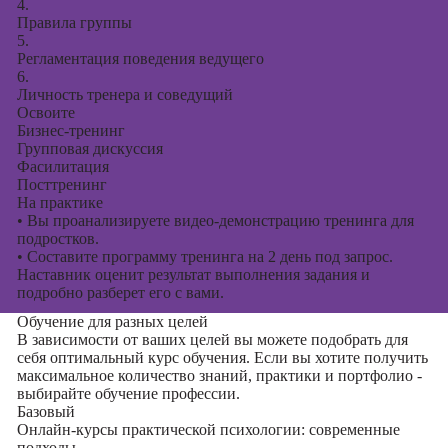
4.
Правила группы
5.
Регламентация поведения ведущего
6.
Личность тренера и соведущий
Освоите
Бизнес-тренинг
Групповая дискуссия
Фасилитация
Посттренинг
На практике
•
Вы проанализируете видео-демонстрацию тренинга для
подростков.
•
Составите программу тренинга на 2 день под запрос.
Наставник оценит результат выполнения задания и
подробно разберет его с вами.
Обучение для разных целей
В зависимости от ваших целей вы можете подобрать для
себя оптимальный курс обучения. Если вы хотите получить
максимальное количество знаний, практики и портфолио -
выбирайте обучение профессии.
Базовый
Онлайн-курсы практической психологии: современные
подходы