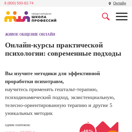
8 (800) 500-82-74
Онлайн
Профессии
Школа маркетинга и
рекламы
ЖИВОЕ ОБЩЕНИЕ ОНЛАЙН
Профессия
Специалист по
Онлайн-курсы практической
Школа дизайна
поисковой
психологии: современные подходы
оптимизации
сайтов (seo-
Школа нейросетей и
продвижение
программирования
сайтов)
Вы изучите методики для эффективной
проработки психотравм,
Школа психологии
Профессия
научитесь применять гештальт-терапию,
Интернет-
маркетолог
психодинамический подход, экзистенциальную,
Школа актерского
мастерства
телесно-ориентированную терапию и другие 5
Профессия
Менеджер по
уникальных методик
маркетингу в
Школа бизнеса и
социальных
одним платежом:
управления
сетях (SMM-
-40%