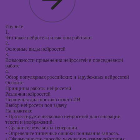
контекстной
рекламы
Онлайн-курсы
Изучите
продвижения в
1.
социальных
Что такое нейросети и как они работают
сетях
2.
Основные виды нейросетей
Онлайн-курсы
3.
таргетированной
Возможности применения нейросетей в повседневной
рекламы
работе
4.
Онлайн-курсы
Обзор популярных российских и зарубежных нейросетей
продюсирования
Освоите
проектов
Скоро
Принципы работы нейросетей
старт
Различия нейросетей
Первичная диагностика ответа ИИ
Онлайн-курсы
Выбор нейросети под задачу
создания
На практике
•
Протестируете несколько нейросетей для генерации
презентаций в
текста и изображений.
PowerPoint
•
Сравните результаты генерации.
•
Определите типичные ошибки понимания запроса.
Онлайн-курсы по
•
Сформулируете способы улучшения взаимодействия с