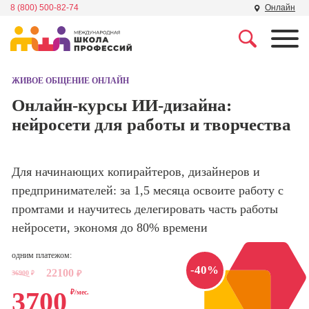
8 (800) 500-82-74
Онлайн
Профессии
Школа маркетинга и
рекламы
ЖИВОЕ ОБЩЕНИЕ ОНЛАЙН
Профессия
Специалист по
Онлайн-курсы ИИ-дизайна:
Школа дизайна
поисковой
нейросети для работы и творчества
оптимизации
сайтов (seo-
Школа нейросетей и
продвижение
программирования
сайтов)
Для начинающих копирайтеров, дизайнеров и
предпринимателей: за 1,5 месяца освоите работу с
Школа психологии
Профессия
промтами и научитесь делегировать часть работы
Интернет-
маркетолог
нейросети, экономя до 80% времени
Школа актерского
мастерства
Профессия
одним платежом:
Менеджер по
-40%
22100
маркетингу в
36900
₽
₽
Школа бизнеса и
социальных
3700
₽/мес.
управления
сетях (SMM-