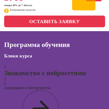
менеджер)
скидка 40% до 7 Августа
Фотошкола
Беспроцентная рассрочка
Профессия
Специалист по
Школа медиа
ОСТАВИТЬ ЗАЯВКУ
таргетингу
Курсы
Программа обучения
Онлайн-курсы
Блоки курса
копирайтинга
Онлайн-курсы
1
создания
Знакомство с нейросетями
контента
1
Онлайн-курсы
1
содержание и инструменты
создания и
продвижения
сайтов на Tilda
Онлайн-курсы