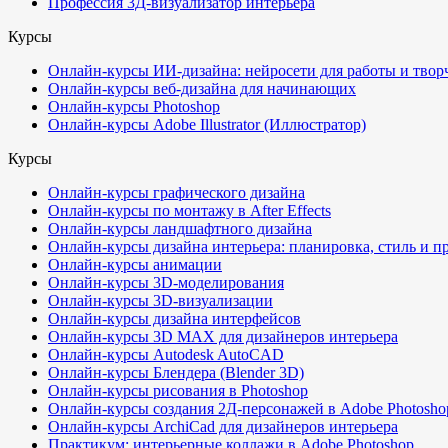
Профессия 3Д-визуализатор интерьера
Курсы
Онлайн-курсы ИИ-дизайна: нейросети для работы и твор
Онлайн-курсы веб-дизайна для начинающих
Онлайн-курсы Photoshop
Онлайн-курсы Adobe Illustrator (Иллюстратор)
Курсы
Онлайн-курсы графического дизайна
Онлайн-курсы по монтажу в After Effects
Онлайн-курсы ландшафтного дизайна
Онлайн-курсы дизайна интерьера: планировка, стиль и п
Онлайн-курсы анимации
Онлайн-курсы 3D-моделирования
Онлайн-курсы 3D-визуализации
Онлайн-курсы дизайна интерфейсов
Онлайн-курсы 3D MAX для дизайнеров интерьера
Онлайн-курсы Autodesk AutoCAD
Онлайн-курсы Блендера (Blender 3D)
Онлайн-курсы рисования в Photoshop
Онлайн-курсы создания 2Д-персонажей в Adobe Photosho
Онлайн-курсы ArchiCad для дизайнеров интерьера
Практикум: интерьерные коллажи в Adobe Photoshop