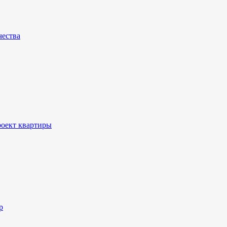
чества
роект квартиры
p