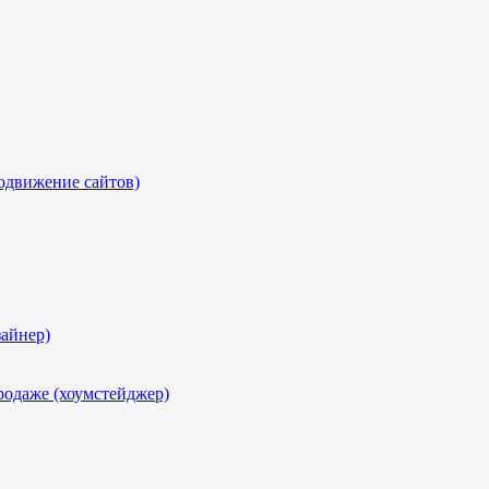
одвижение сайтов)
айнер)
родаже (хоумстейджер)