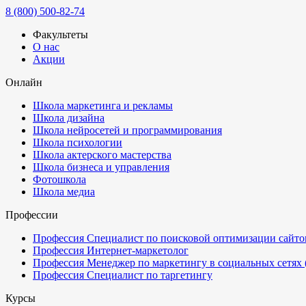
8 (800) 500-82-74
Факультеты
О нас
Акции
Онлайн
Школа маркетинга и рекламы
Школа дизайна
Школа нейросетей и программирования
Школа психологии
Школа актерского мастерства
Школа бизнеса и управления
Фотошкола
Школа медиа
Профессии
Профессия Специалист по поисковой оптимизации сайтов
Профессия Интернет-маркетолог
Профессия Менеджер по маркетингу в социальных сетях
Профессия Специалист по таргетингу
Курсы