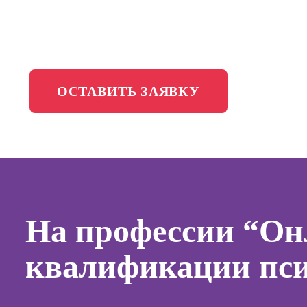
менедж
Школа медиа
Профес
Специал
таргети
ОСТАВИТЬ ЗАЯВКУ
Курсы
Онлайн
копирай
Онлайн
создани
контент
На профессии “О
Онлайн
создани
квалификации пси
продви
сайтов н
Онлайн