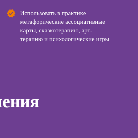
созданию игр
Профе
тной
психол
ы
Использовать в практике
Профессия 2D-
Художник
метафорические ассоциативные
-курсы
жения в
карты, сказкотерапию, арт-
Профессия
ьных
Курс
Ландшафтный
терапию и психологические игры
дизайнер
Онлайн
-курсы
Профессия
коучин
рованной
Дизайнер
ы
Онлайн
интерьера
психол
-курсы
Профессия 3Д-
начин
ирования
визуализатор
ов
Скоро
Онлайн
интерьера
чения
психол
отнош
-курсы
я
Практи
Курсы
аций в
онлайн
int
Онлайн-курсы
Онлайн
ИИ-дизайна:
курсы по
общени