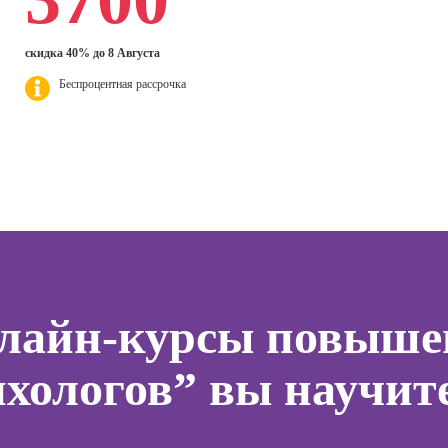
анимационной
Онлайн
ер)
HTML и CSS для
графики
эффек
начинающих
(Моушн-
комму
сия
скидка 40% до 8 Августа
дизайнер)
ист по
Онлайн-курсы
Профе
Беспроцентная рассрочка
нгу
Excel:
Профессия
Психол
продвинутый
Дизайнер
уровень
Профе
сайтов на Tilda
Корпо
Онлайн Курсы
Профессия
психол
Power BI
Коммерческий
-курсы
Профе
диджитал-
Онлайн-курсы
тинга
Семей
иллюстратор
системного
психол
администратора
-курсы
Профессия
я
Профе
Специалист по
Онлайн-курсы ИИ-
а
Игропр
подготовке
нлайн-курсы повыше
программирования
недвижимости к
(вайб-кодинг)
-курсы
Профес
продаже
я и
терапе
хологов” вы научите
(хоумстейджер)
Онлайн-курсы
жения
нейросетей для
Профе
а Tilda
Профессия 3Д-
офиса
Детски
художник по
-курсы