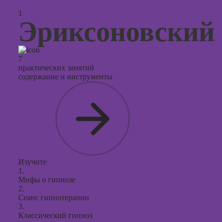
поисков
1
оптими
Эриксоновский 
сайтов (
продви
сайтов)
7
практических занятий
содержание и инструменты
Изучите
1.
Мифы о гипнозе
2.
Сеанс гипнотерапии
3.
Классический гипноз