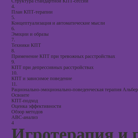
Структура стандартной КПТ-сессии
4.
План КПТ-терапии
5.
Концептуализация и автоматические мысли
6.
Эмоции и образы
7.
Техники КПТ
8.
Применение КПТ при тревожных расстройствах
9.
КПТ при депрессивных расстройствах
10.
КПТ и зависимое поведение
11.
Рационально-эмоционально-поведенческая терапия Альбер
Освоите
КПТ-подход
Оценка эффективности
Обзор методов
ABC-анализ
4
Игротерапия и 