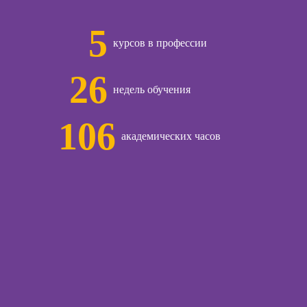
Онлайн-курсы
и
продаж для
5
начинающих
-курсы
курсов в профессии
ческой
Онлайн-курсы
огии:
техник продаж
менные
26
ды
недель обучения
Онлайн-курсы по
открытию бизнеса
-курсы
106
с нуля
огического
академических часов
ьтирования
Онлайн-курсы по
заработку на Ozon
и Wildberries для
предпринимателей
ы
Онлайн-курсы
-курсы
риелтора
ческой
иагностики
Онлайн-курсы
менеджера по
-курсы
работе с Авито
рапии и
огических