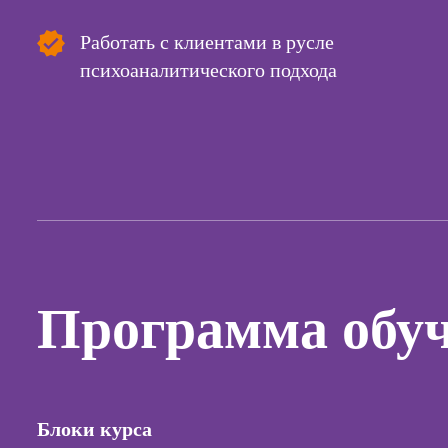
контекс
реклам
Работать с клиентами в русле
психоаналитического подхода
Онлайн
продви
социал
сетях
Онлайн
таргети
реклам
Онлайн
продюс
проект
старт
Программа обу
Онлайн
создани
презент
PowerPo
Блоки курса
Онлайн-