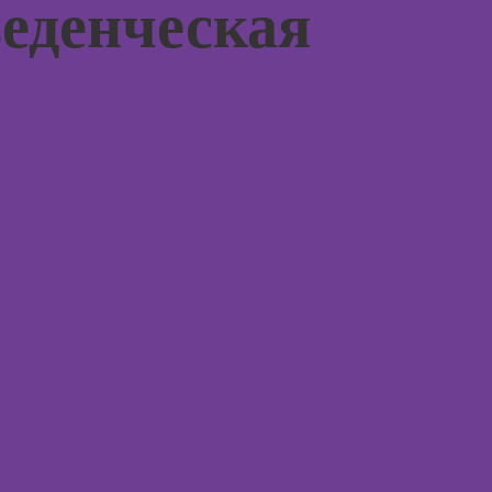
еденческая
нейроп
Онлайн-курсы
и псих
создания 2Д-
персонажей в
Онлайн
Adobe
работе
Photoshop
и пани
атакам
Онлайн-курсы
ArchiCad для
Онлайн
дизайнеров
когнит
интерьера
поведе
терапи
Практикум:
интерьерные
Онлайн
коллажи в
свобод
Adobe
рисова
Photoshop
Онлайн
Онлайн-курсы
профа
подготовки
недвижимости к
Онлайн
продаже
телесн
(хоумстейджинг)
ориент