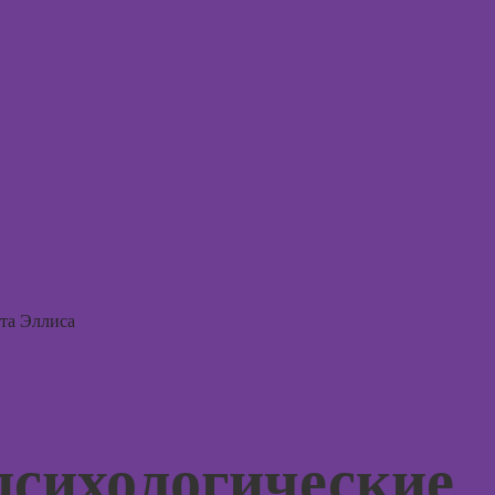
терапи
Онлайн-курсы
по заработку на
Онлайн
перепродаже
психос
квартир
(флиппинг)
та Эллиса
психологические