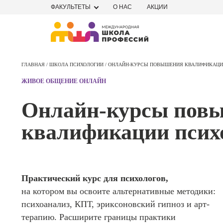
ФАКУЛЬТЕТЫ
О НАС
АКЦИИ
Профе
Школа маркетинга и рекламы
Профес
ГЛАВНАЯ /
ШКОЛА ПСИХОЛОГИИ /
ОНЛАЙН-КУРСЫ ПОВЫШЕНИЯ КВАЛИФИКАЦИ
Школа дизайна
Специал
ЖИВОЕ ОБЩЕНИЕ ОНЛАЙН
поисков
Школа нейросетей и
оптими
Онлайн-курсы пов
сайтов (
программирования
продви
квалификации псих
сайтов)
Школа психологии
Профес
Интерне
Школа актерского мастерства
маркето
Практический курс для психологов,
Профес
Школа бизнеса и управления
на котором вы освоите альтернативные методики:
Менедж
маркети
психоанализ, КПТ, эриксоновский гипноз и арт-
Фотошкола
социал
терапию. Расширите границы практики
сетях (