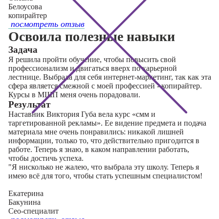
Белоусова
копирайтер
посмотреть отзыв
Освоила полезные навыки
Задача
Я решила пройти обучение, чтобы повысить свой
профессионализм и двигаться вверх по карьерной
лестнице. Выбрала для себя интернет-маркетинг, так как эта
сфера является смежной с моей профессией - копирайтер.
Курсы в МШП меня очень порадовали.
Результат
Наставник Виктория Губа вела курс «смм и
таргетированной рекламы». Ее видение предмета и подача
материала мне очень понравились: никакой лишней
информации, только то, что действительно пригодится в
работе. Теперь я знаю, в каком направлении работать,
чтобы достичь успеха.
"Я нисколько не жалею, что выбрала эту школу. Теперь я
имею всё для того, чтобы стать успешным специалистом!
Екатерина
Бакунина
Сео-специалит