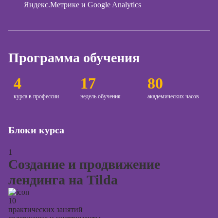
контекстной
Яндекс.Метрике и Google Analytics
рекламы
Онлайн-курсы
продвижения в
социальных
Программа обучения
сетях
Онлайн-курсы
4
17
80
таргетированной
курса в профессии
недель обучения
академических часов
рекламы
Онлайн-курсы
продюсирования
Блоки курса
проектов
Скоро
старт
1
Создание и продвижение
Онлайн-курсы
создания
лендинга на Tilda
презентаций в
PowerPoint
10
Онлайн-курсы по
практических занятий