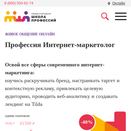
8 (800) 500-82-74
Онлайн
Профессии
Школа маркетинга и
рекламы
ЖИВОЕ ОБЩЕНИЕ ОНЛАЙН
Профессия
Специалист по
Профессия Интернет-маркетолог
Школа дизайна
поисковой
оптимизации
сайтов (seo-
Школа нейросетей и
Освой все сферы современного интернет-
продвижение
программирования
сайтов)
маркетинга:
научись раскручивать бренд, настраивать таргет и
Школа психологии
Профессия
контекстную рекламу, привлекать целевую
Интернет-
маркетолог
аудиторию, проводить веб-аналитику и создавать
Школа актерского
мастерства
лендинг на Tilda
Профессия
Менеджер по
одним платежом:
маркетингу в
Школа бизнеса и
-40%
социальных
41500
69200
₽
₽
управления
сетях (SMM-