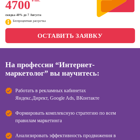
4700
₽/мес.
менеджер)
Фотошкола
Профессия
скидка 40% до 7 Августа
Специалист по
Беспроцентная рассрочка
Школа медиа
таргетингу
ОСТАВИТЬ ЗАЯВКУ
Курсы
На профессии “Интернет-
Онлайн-курсы
копирайтинга
маркетолог” вы научитесь:
Онлайн-курсы
создания
Работать в рекламных кабинетах
контента
Яндекс.Директ, Google Ads, ВКонтакте
Онлайн-курсы
создания и
Формировать комплексную стратегию по всем
продвижения
правилам маркетинга
сайтов на Tilda
Анализировать эффективность продвижения в
Онлайн-курсы