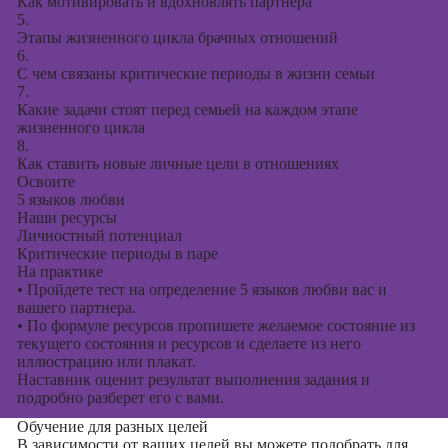
Как мотивировать и вдохновлять партнера
5.
Этапы жизненного цикла брачных отношений
6.
С чем связаны критические периоды в жизни семьи
7.
Какие задачи стоят перед семьей на каждом этапе
жизненного цикла
8.
Как ставить новые личные цели в отношениях
Освоите
5 языков любви
Наши ресурсы
Личностный потенциал
Критические периоды в паре
На практике
•
Пройдете тест на определение 5 языков любви вас и
вашего партнера.
•
По формуле ресурсов пропишете желаемое состояние из
текущего состояния и ресурсов и сделаете из него
иллюстрацию или плакат.
Наставник оценит результат выполнения задания и
подробно разберет его с вами.
Обучение для разных целей
В зависимости от ваших целей вы можете подобрать для