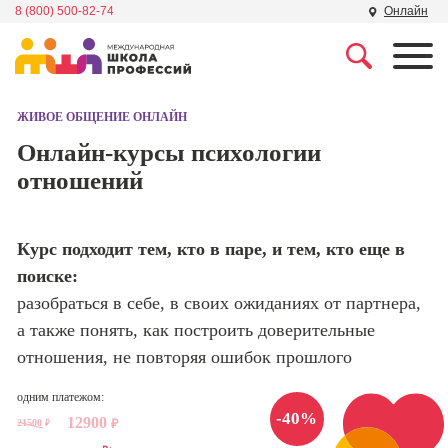
8 (800) 500-82-74
Онлайн
Профессии
Школа маркетинга и
рекламы
ЖИВОЕ ОБЩЕНИЕ ОНЛАЙН
Профессия
Специалист по
Онлайн-курсы психологии
Школа дизайна
поисковой
отношений
оптимизации
сайтов (seo-
Школа нейросетей и
продвижение
программирования
сайтов)
Курс подходит тем, кто в паре, и тем, кто еще в
поиске:
Школа психологии
Профессия
разобраться в себе, в своих ожиданиях от партнера,
Интернет-
маркетолог
а также понять, как построить доверительные
Школа актерского
мастерства
отношения, не повторяя ошибок прошлого
Профессия
Менеджер по
маркетингу в
одним платежом:
Школа бизнеса и
-40%
социальных
12900
21500
₽
управления
₽
сетях (SMM-