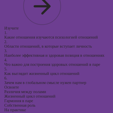
контекстной
рекламы
Онлайн-курсы
продвижения в
социальных
Изучите
сетях
1.
Какие отношения изучаются психологией отношений
Онлайн-курсы
2.
таргетированной
Области отношений, в которые вступает личность
рекламы
3.
Наиболее эффективная и здоровая позиция в отношениях
Онлайн-курсы
4.
Что важно для построения здоровых отношений в паре
продюсирования
5.
проектов
Как выглядит жизненный цикл отношений
6.
Онлайн-курсы
Зачем нам в глобальном смысле нужен партнер
создания
Освоите
презентаций в
Различия между полами
PowerPoint
Жизненный цикл отношений
Гармония в паре
Онлайн-курсы по
Собственная роль
поисковой
На практике